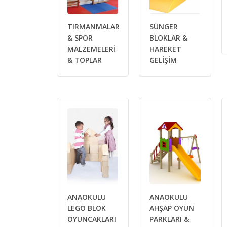
TIRMANMALAR
SÜNGER
& SPOR
BLOKLAR &
MALZEMELERİ
HAREKET
& TOPLAR
GELİŞİM
ANAOKULU
ANAOKULU
LEGO BLOK
AHŞAP OYUN
OYUNCAKLARI
PARKLARI &