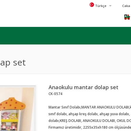
Türkçe
Caka 
ap set
Anaokulu mantar dolap set
CK-0574
Mantar Sınıf Dolabı,MANTAR ANAOKULU DOLABI,kre
sınıf dolabı, ahşap kreş dolabı, ahşap yuva dolabı,
dolabı,KREŞ DOLABI, ANAOKULU DOLABI, OKUL DOL
Firmamız üretimidir, 2255x35xh180 cm ölçüsündedi