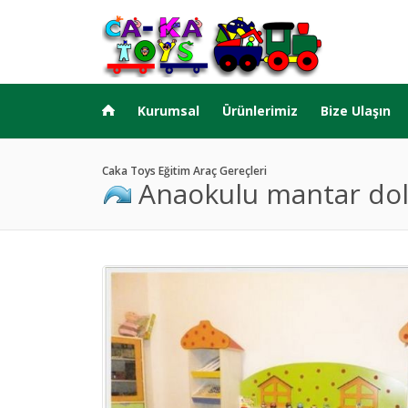
Kurumsal
Ürünlerimiz
Bize Ulaşın
Caka Toys Eğitim Araç Gereçleri
Anaokulu mantar dol