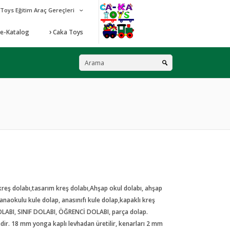
Toys Eğitim Araç Gereçleri
e-Katalog
Caka Toys
ş dolabı,tasarım kreş dolabı,Ahşap okul dolabı, ahşap
 anaokulu kule dolap, anasınıfı kule dolap,kapaklı kreş
ABI, SINIF DOLABI, ÖĞRENCİ DOLABI, parça dolap.
r. 18 mm yonga kaplı levhadan üretilir, kenarları 2 mm