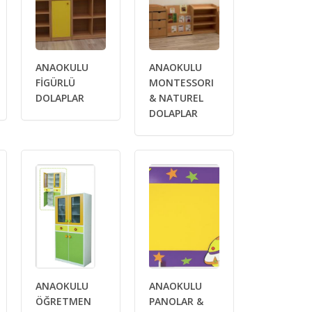
ANAOKULU
ANAOKULU
FİGÜRLÜ
MONTESSORI
DOLAPLAR
& NATUREL
DOLAPLAR
ANAOKULU
ANAOKULU
ÖĞRETMEN
PANOLAR &