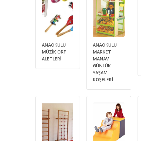
ANAOKULU
ANAOKULU
MÜZİK ORF
MARKET
ALETLERİ
MANAV
GÜNLÜK
YAŞAM
KÖŞELERİ