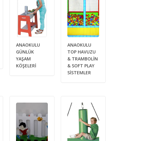
ANAOKULU
ANAOKULU
GÜNLÜK
TOP HAVUZU
YAŞAM
& TRAMBOLİN
KÖŞELERİ
& SOFT PLAY
SİSTEMLER