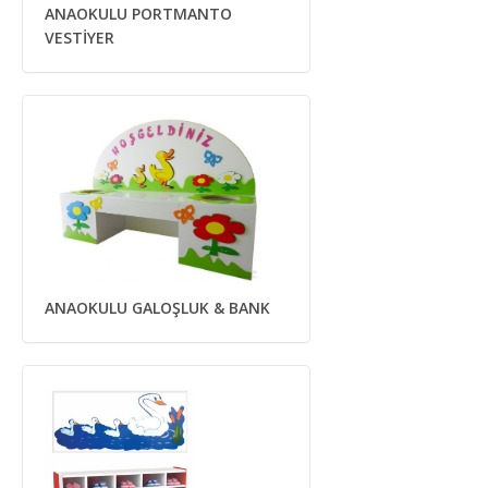
ANAOKULU PORTMANTO
VESTİYER
ANAOKULU GALOŞLUK & BANK