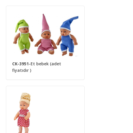
CK-3951
-Et bebek (adet
fiyatıdır )