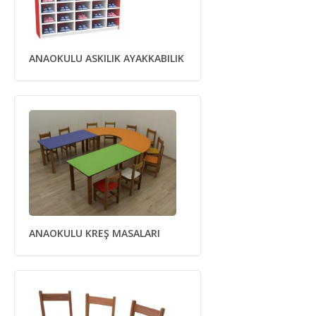
ANAOKULU ASKILIK AYAKKABILIK
ANAOKULU KREŞ MASALARI