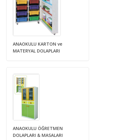
ANAOKULU KARTON ve
MATERYAL DOLAPLARI
ANAOKULU ÖĞRETMEN
DOLAPLARI & MASALARI