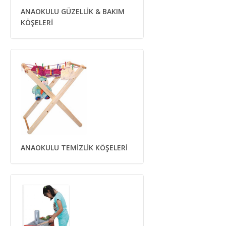
ANAOKULU GÜZELLİK & BAKIM
KÖŞELERİ
ANAOKULU TEMİZLİK KÖŞELERİ