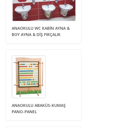
ANAOKULU WC KABİN AYNA &
BOY AYNA & DİŞ FIRÇALIK
ANAOKULU ABAKÜS-KUMAŞ
PANO-PANEL