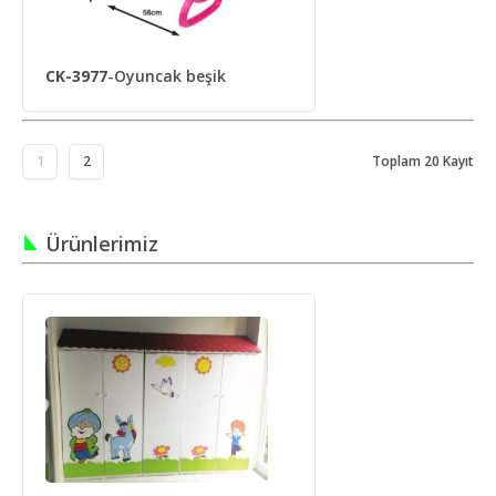
CK-3977
-Oyuncak beşik
1
2
Toplam 20 Kayıt
Ürünlerimiz