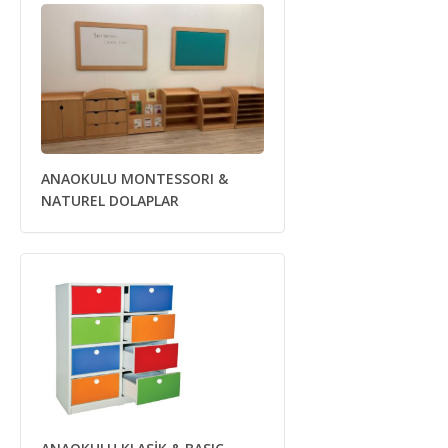
ANAOKULU MONTESSORI &
NATUREL DOLAPLAR