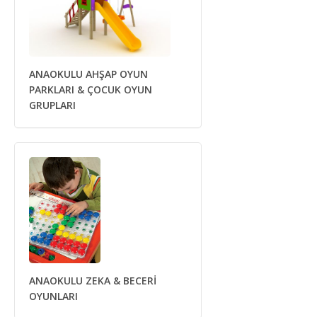
ANAOKULU AHŞAP OYUN
PARKLARI & ÇOCUK OYUN
GRUPLARI
ANAOKULU ZEKA & BECERİ
OYUNLARI