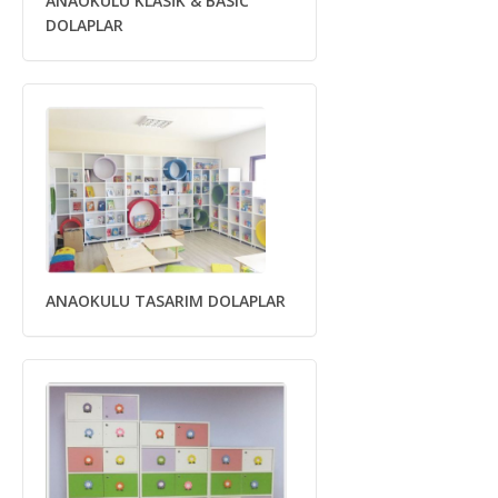
ANAOKULU KLASİK & BASIC
DOLAPLAR
ANAOKULU TASARIM DOLAPLAR