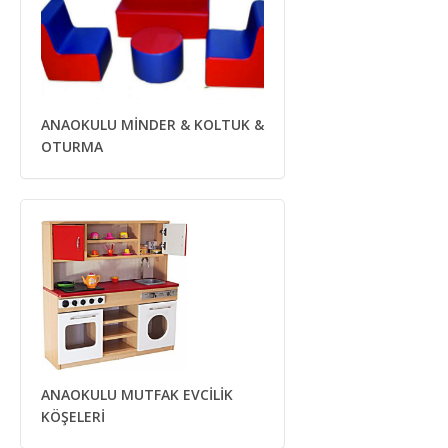
ANAOKULU MİNDER & KOLTUK &
OTURMA
ANAOKULU MUTFAK EVCİLİK
KÖŞELERİ