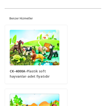
Benzer Hizmetler
CK-4000A
-Plastik soft
hayvanlar-adet fiyatıdır