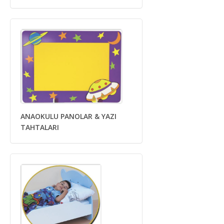
ANAOKULU PANOLAR & YAZI
TAHTALARI