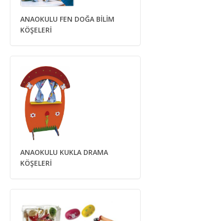
ANAOKULU FEN DOĞA BİLİM
KÖŞELERİ
ANAOKULU KUKLA DRAMA
KÖŞELERİ