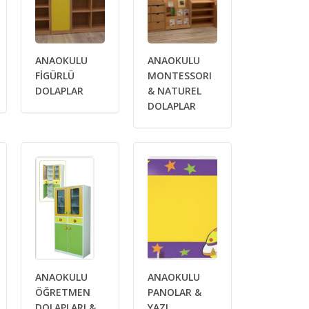
ANAOKULU
ANAOKULU
FİGÜRLÜ
MONTESSORI
DOLAPLAR
& NATUREL
DOLAPLAR
ANAOKULU
ANAOKULU
ÖĞRETMEN
PANOLAR &
DOLAPLARI &
YAZI