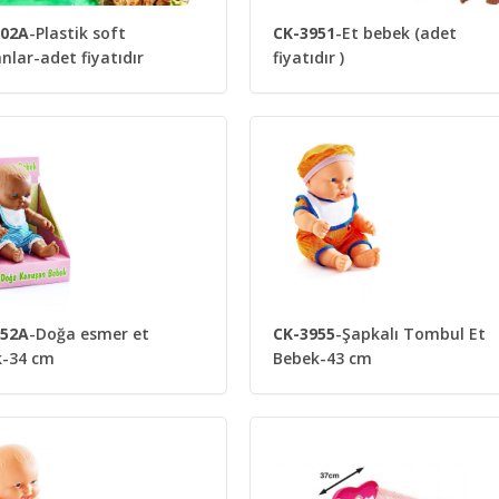
002A
-Plastik soft
CK-3951
-Et bebek (adet
nlar-adet fiyatıdır
fiyatıdır )
952A
-Doğa esmer et
CK-3955
-Şapkalı Tombul Et
k-34 cm
Bebek-43 cm