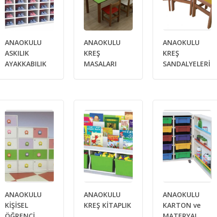
ANAOKULU
ANAOKULU
ANAOKULU
ASKILIK
KREŞ
KREŞ
AYAKKABILIK
MASALARI
SANDALYELERİ
ANAOKULU
ANAOKULU
ANAOKULU
KİŞİSEL
KREŞ KİTAPLIK
KARTON ve
ÖĞRENCİ
MATERYAL