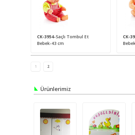
CK-3954
-Saçlı Tombul Et
CK-39
Bebek-43 cm
Bebe
1
2
Ürünlerimiz