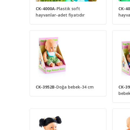
CK-4000A
-Plastik soft
CK-4
hayvanlar-adet fiyatıdır
hayva
CK-3952B
-Doğa bebek-34 cm
CK-3
bebe