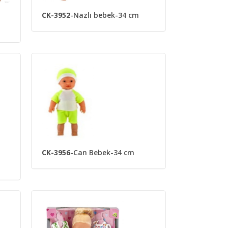
CK-3952
-Nazlı bebek-34 cm
CK-3956
-Can Bebek-34 cm