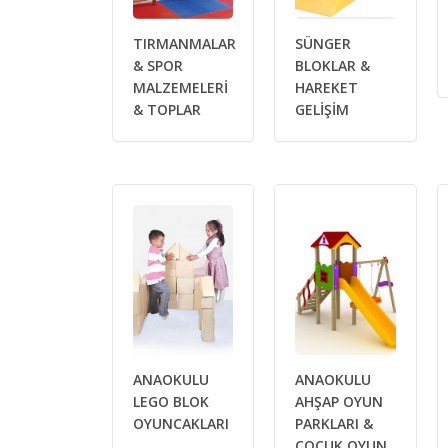
TIRMANMALAR
SÜNGER
& SPOR
BLOKLAR &
MALZEMELERİ
HAREKET
& TOPLAR
GELİŞİM
ANAOKULU
ANAOKULU
LEGO BLOK
AHŞAP OYUN
OYUNCAKLARI
PARKLARI &
ÇOCUK OYUN