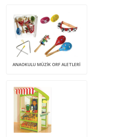
ANAOKULU MÜZİK ORF ALETLERİ