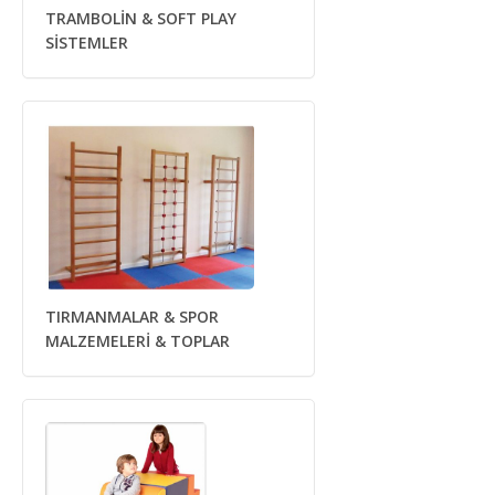
TRAMBOLİN & SOFT PLAY
SİSTEMLER
TIRMANMALAR & SPOR
MALZEMELERİ & TOPLAR