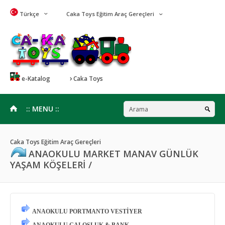
Türkçe
Caka Toys Eğitim Araç Gereçleri
e-Katalog
Caka Toys
:: MENU ::
Caka Toys Eğitim Araç Gereçleri
ANAOKULU MARKET MANAV GÜNLÜK
YAŞAM KÖŞELERİ /
ANAOKULU PORTMANTO VESTİYER