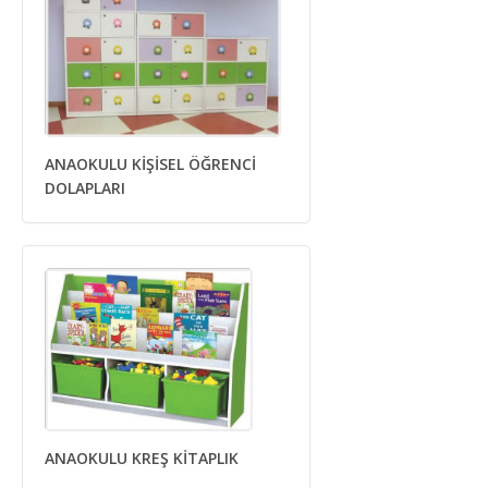
ANAOKULU KİŞİSEL ÖĞRENCİ
DOLAPLARI
ANAOKULU KREŞ KİTAPLIK