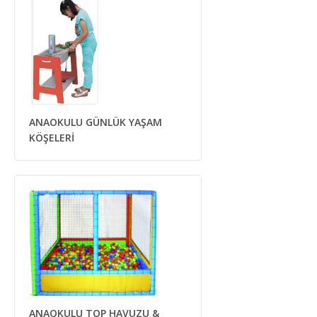
ANAOKULU GÜNLÜK YAŞAM
KÖŞELERİ
ANAOKULU TOP HAVUZU &