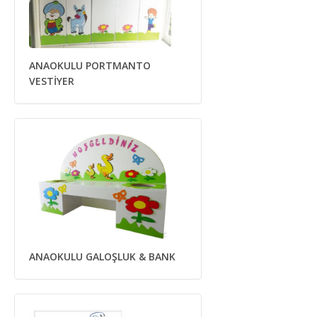
ANAOKULU PORTMANTO
VESTİYER
ANAOKULU GALOŞLUK & BANK