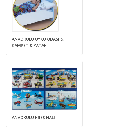
ANAOKULU UYKU ODASI &
KAMPET & YATAK
ANAOKULU KREŞ HALI