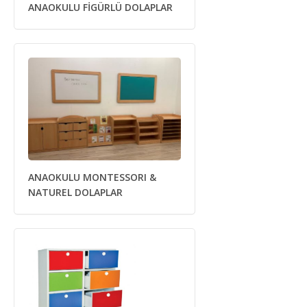
ANAOKULU FİGÜRLÜ DOLAPLAR
ANAOKULU MONTESSORI &
NATUREL DOLAPLAR