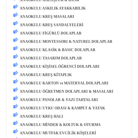
ANAOKULU GALOŞLUK & BANK
ANAOKULU ASKILIK AYAKKABILIK
ANAOKULU KREŞ MASALARI
ANAOKULU KREŞ SANDALYELERİ
ANAOKULU FİGÜRLÜ DOLAPLAR
ANAOKULU MONTESSORI & NATUREL DOLAPLAR
ANAOKULU KLASİK & BASIC DOLAPLAR
ANAOKULU TASARIM DOLAPLAR
ANAOKULU KİŞİSEL ÖĞRENCİ DOLAPLARI
ANAOKULU KREŞ KİTAPLIK
ANAOKULU KARTON ve MATERYAL DOLAPLARI
ANAOKULU ÖĞRETMEN DOLAPLARI & MASALARI
ANAOKULU PANOLAR & YAZI TAHTALARI
ANAOKULU UYKU ODASI & KAMPET & YATAK
ANAOKULU KREŞ HALI
ANAOKULU MİNDER & KOLTUK & OTURMA
ANAOKULU MUTFAK EVCİLİK KÖŞELERİ