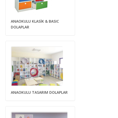
ANAOKULU KLASİK & BASIC
DOLAPLAR
ANAOKULU TASARIM DOLAPLAR